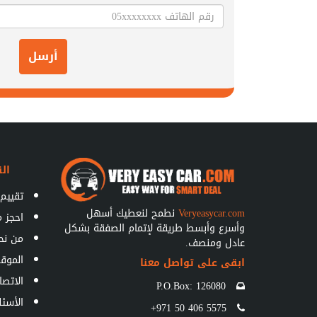
أرسل
الق
تقييم 
Veryeasycar.com
نطمح لنعطيك أسهل
احجز 
وأسرع وأبسط طريقة لإتمام الصفقة بشكل
من نح
عادل ومنصف.
الموق
ابقى على تواصل معنا
الاتصا
P.O.Box: 126080
الأسئل
+971 50 406 5575