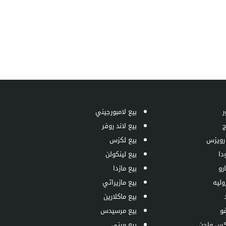
ر
بيع لامبورجيني
ج
بيع لاند روفر
 رويزس
بيع لكزس
دا
بيع لينكولن
رو
بيع مازدا
وليه
بيع مازيراتي
بيع ماكلارين
فو
بيع مرسيدس
كس واجن
بيع ميني