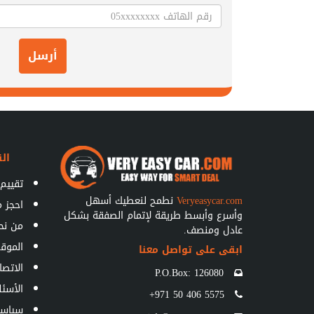
أرسل
الق
تقييم 
Veryeasycar.com
نطمح لنعطيك أسهل
احجز 
وأسرع وأبسط طريقة لإتمام الصفقة بشكل
من نح
عادل ومنصف.
الموق
ابقى على تواصل معنا
الاتصا
P.O.Box: 126080
الأسئل
+971 50 406 5575
سياسة