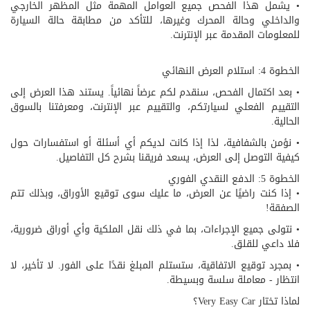
• يشمل هذا الفحص جميع العوامل المهمة مثل المظهر الخارجي
والداخلي وحالة المحرك وغيرها، للتأكد من مطابقة حالة السيارة
للمعلومات المقدمة عبر الإنترنت.
الخطوة 4: استلام العرض النهائي
• بعد اكتمال الفحص، سنقدم لكم عرضاً نهائياً. يستند هذا العرض إلى
التقييم الفعلي لسيارتكم، والتقييم عبر الإنترنت، ومعرفتنا بالسوق
الحالية.
• نؤمن بالشفافية، لذا إذا كانت لديكم أي أسئلة أو استفسارات حول
كيفية التوصل إلى العرض، يسعد فريقنا بشرح كل التفاصيل.
الخطوة 5: الدفع النقدي الفوري
• إذا كنت راضيًا عن العرض، ما عليك سوى توقيع الأوراق، وبذلك تتم
الصفقة!
• نتولى جميع الإجراءات، بما في ذلك نقل الملكية وأي أوراق ضرورية،
فلا داعي للقلق.
• بمجرد توقيع الاتفاقية، ستستلم المبلغ نقدًا على الفور. لا تأخير، لا
انتظار - معاملة سلسة وبسيطة.
لماذا تختار Very Easy Car؟