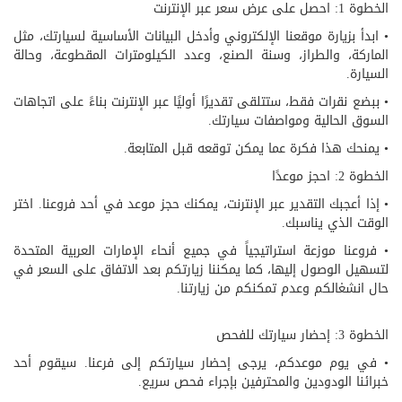
الخطوة 1: احصل على عرض سعر عبر الإنترنت
• ابدأ بزيارة موقعنا الإلكتروني وأدخل البيانات الأساسية لسيارتك، مثل
الماركة، والطراز، وسنة الصنع، وعدد الكيلومترات المقطوعة، وحالة
السيارة.
• ببضع نقرات فقط، ستتلقى تقديرًا أوليًا عبر الإنترنت بناءً على اتجاهات
السوق الحالية ومواصفات سيارتك.
• يمنحك هذا فكرة عما يمكن توقعه قبل المتابعة.
الخطوة 2: احجز موعدًا
• إذا أعجبك التقدير عبر الإنترنت، يمكنك حجز موعد في أحد فروعنا. اختر
الوقت الذي يناسبك.
• فروعنا موزعة استراتيجياً في جميع أنحاء الإمارات العربية المتحدة
لتسهيل الوصول إليها، كما يمكننا زيارتكم بعد الاتفاق على السعر في
حال انشغالكم وعدم تمكنكم من زيارتنا.
الخطوة 3: إحضار سيارتك للفحص
• في يوم موعدكم، يرجى إحضار سيارتكم إلى فرعنا. سيقوم أحد
خبرائنا الودودين والمحترفين بإجراء فحص سريع.