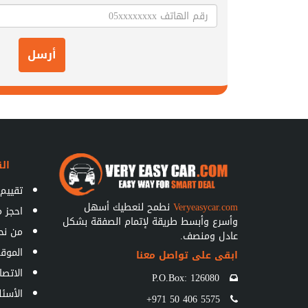
أرسل
الق
تقييم 
Veryeasycar.com
نطمح لنعطيك أسهل
احجز 
وأسرع وأبسط طريقة لإتمام الصفقة بشكل
من نح
عادل ومنصف.
الموق
ابقى على تواصل معنا
الاتصا
P.O.Box: 126080
الأسئل
+971 50 406 5575