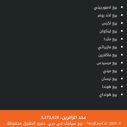
بيع لامبورجيني
بيع لاند روفر
بيع لكزس
بيع لينكولن
بيع مازدا
بيع مازيراتي
بيع ماكلارين
بيع مرسيدس
بيع ميني
بيع نيسان
بيع هوندا
بيع هونداي
عدد الزائرين:
3,372,620
© 2026 VeryEasyCar - بيع سيارتك في دبي. جميع الحقوق محفوظة.