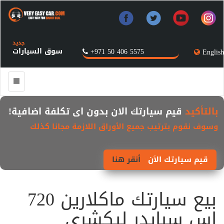
جديد
سوق السيارات
+971 50 406 5575
English
بالتأكيد
قيم سيارتك الان بدون اى تكلفة اضافية!
وسوف نقوم بترتيب جميع الأوراق اللازمة مجانا كذلك
قيم سيارتك الاَن
أنقر هنا
بيع سيارتك ماكلارين 720
اس سبايدر ليكشري