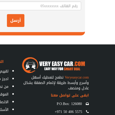
أرسل
الق
تقييم 
Veryeasycar.com
نطمح لنعطيك أسهل
احجز 
وأسرع وأبسط طريقة لإتمام الصفقة بشكل
من نح
عادل ومنصف.
الموق
ابقى على تواصل معنا
الاتصا
P.O.Box: 126080
الأسئل
+971 50 406 5575