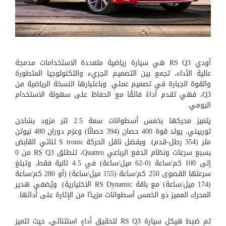
أودي RS Q3 هي سيارة رياضية متعددة الاستخدامات مدمجة
عالية الأداء، تجمع بين التصميم الجريء والتكنولوجيا المتطورة
والقوة الجبارة في تصميم عملي. وباعتبارها النسخة الرياضية من
Q3، فهي تقدم أداءً فائقًا مع الحفاظ على سهولة الاستخدام
اليومي.
يتميز محركها بخمس أسطوانات سعة 2.5 لتر مزود بشاحن
توربيني، يولد قوة 400 حصان (394 حصانًا) وعزم دوران 480 نيوتن
متر (354 رطل-قدم). وبفضل ناقل الحركة S tronic ثنائي القابض
بسبع سرعات ونظام الدفع الرباعي Quattro، تنطلق RS Q3 من 0
إلى 100 كم/ساعة (0-62 ميل/ساعة) في 4.5 ثانية فقط، وتبلغ
سرعتها القصوى 250 كم/ساعة (155 ميل/ساعة) (أو 280 كم/ساعة
(174 ميل/ساعة) مع باقة RS Dynamic الاختيارية). ويُضفي هدير
المحرك المميز ذو الخمس أسطوانات مزيدًا من الإثارة على أدائها.
تم ضبط هيكل سيارة RS Q3 لتحقيق أداءٍ استثنائي، حيث تتميز