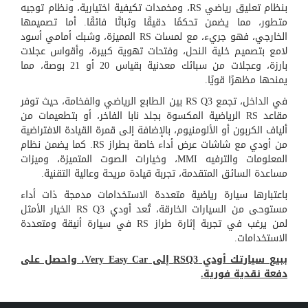
بنظام تعليق رياضي RS، ومخمدات تكيفية اختيارية، ونظام توجيه
متطور، مما يضمن تحكمًا دقيقًا وثباتًا فائقًا. أما تصميمها
الخارجي، فهو جريء، مع لمسات RS المميزة، وشبك أمامي أسود
لامع بتصميم خلية النحل، وفتحات تهوية كبيرة، وأقواس عجلات
بارزة، وعجلات من سبائك معدنية بقياس 20 أو 21 بوصة، مما
يمنحها مظهرًا قويًا.
في الداخل، تجمع RS Q3 بين الطابع الرياضي والفخامة، حيث توفر
مقاعد RS الرياضية المكسوة بجلد نابا الفاخر، أو بتطعيمات من
ألياف الكربون أو الألومنيوم، بالإضافة إلى قمرة القيادة الافتراضية
من أودي مع شاشات عرض أداء خاصة بطراز RS. كما يضمن نظام
المعلومات والترفيه MMI، وخيارات الصوت المتميزة، وميزات
مساعدة السائق المتقدمة، تجربة قيادة مريحة وعالية التقنية.
باعتبارها سيارة رياضية متعددة الاستخدامات مدمجة ذات أداء
مستوحى من السيارات الخارقة، تُعد أودي RS Q3 الخيار الأمثل
لمن يرغب في تجربة إثارة طراز RS في سيارة أنيقة ومتعددة
الاستخدامات.
ببيع سيارتك أودي RSQ3 إلى Very Easy Car، واحصل على
دفعة نقدية فورية.