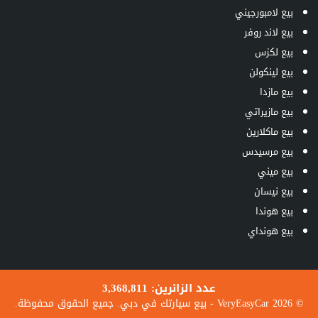
بيع لامبورجيني
بيع لاند روفر
بيع لكزس
بيع لينكولن
بيع مازدا
بيع مازيراتي
بيع ماكلارين
بيع مرسيدس
بيع ميني
بيع نيسان
بيع هوندا
بيع هونداي
3,368,811
عدد الزائرين:
© 2026 VeryEasyCar - بيع سيارتك في دبي. جميع الحقوق محفوظة.