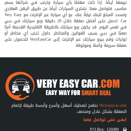
نبيعها أيضًا. إذا كنت مهتمًا بأي سيارة وترغب في شرائها بسعر
مناسب، فتواصل معنا. نشتري السيارات أيضًا عن طريق الرهن العقاري
ونسدد المبلغ للبنك نيابةً عنك. بع أي سيارة عبر الإنترنت مع Very Easy
Car. احصل على أفضل صفقة خلال 20 دقيقة وبع سيارتك في دبي
في نفس اليوم. قد يكون بيع سيارتك بالطريقة التقليدية القديمة أمرًا
صعبًا في دبي بسبب القوانين والمخاطر. حاول تجنب أي مخاطر أو
توترات وقم ببيع سيارتك عبر الإنترنت إلى VeryEasyCar للحصول على
صفقة سريعة وآمنة وموثوقة.
Veryeasycar.com
نطمح لنعطيك أسهل وأسرع وأبسط طريقة لإتمام
الصفقة بشكل عادل ومنصف.
ابقى على تواصل معنا
P.O.Box: 126080