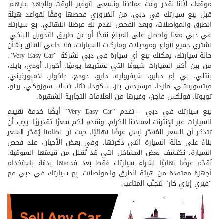
موقعك لأننا نقدر وقت عملائنا ونسعى لتوفير الوقت والجهد عليهم.
قبل بيع سيارتك في دبي، من الضروري فحصها وفقًا لقواعد هيئة
الطرق والمواصلات، وبعد الفحص نقدم لك عرضنا النهائي. بع سيارتك
في دبي معنا واحصل على المبلغ نقدًا أو عن طريق التحويل البنكي.
نشتري جميع أنواع وموديلات وماركات السيارات، فلا داعي للقلق بشأن
حالة سيارتك، يمكنك بيع أي سيارة في دبي لشركة "Very Easy Car".
من بين أكثر السيارات شيوعًا التي نشتريها يوميًا: أكورا، أودي، بايك،
بنتلي، بي إم دبليو، شيفروليه، دايو، دودج، جاكوار، لامبورغيني،
ميتسوبيشي، مازدا، مرسيدس بنز، سكودا، تاتا، تسلا، سوزوكي، رينو،
تويوتا، فولكس فاجن، وغيرها من العلامات التجارية الشهيرة.
بيع سيارتك في دبي - تقدم "Very Easy Car" أيضًا خدمة تقييم
السيارات عبر الإنترنت لعملائنا الكرام، ونقدم لكم سعرًا تقديريًا. يجب أن
تتذكر أن السعر المُقدّر ليس عرضًا نهائيًا، حيث أن نظامنا يُقدّر السعر
بناءً على حالة السيارة التي ذكرتها، وفي بعض الأحيان، عند فحص
السيارة، نكتشف بعض المشاكل التي قد تُقلل من قيمتها السوقية.
نُقدّم عرضًا نهائيًا لشراء سيارتك فقط بعد فحصها بدقة باستخدام
أجهزة معتمدة من هيئة الطرق والمواصلات. بِع سيارتك في دبي مع
"فيري إيزي كار" لتجنّب المتاعب.