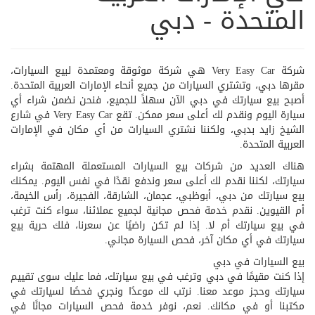
المتحدة - دبي
شركة Very Easy Car هي شركة موثوقة ومعتمدة لبيع السيارات،
مقرها دبي، وتشتري السيارات من جميع أنحاء الإمارات العربية المتحدة.
أصبح بيع سيارتك في دبي الآن سهلاً للجميع، فنحن نضمن شراء أي
سيارة اليوم ونقدم لك أعلى سعر ممكن. تقع Very Easy Car في شارع
الشيخ زايد بدبي، ولكننا نشتري السيارات من أي مكان في الإمارات
العربية المتحدة.
هناك العديد من شركات بيع السيارات المستعملة المهتمة بشراء
سيارتك، لكننا نقدم لك أعلى سعر وندفع نقدًا في نفس اليوم. يمكنك
بيع سيارتك من دبي، أبوظبي، عجمان، الشارقة، الفجيرة، رأس الخيمة،
أم القيوين. نقدم خدمة فحص مجانية لجميع عملائنا، سواء كنت ترغب
في بيع سيارتك أم لا. إذا لم تكن راضيًا عن سعرنا، فلك حرية بيع
سيارتك في أي مكان آخر، فحص السيارة مجاني.
بيع السيارات في دبي
إذا كنت مقيمًا في دبي وترغب في بيع سيارتك، فما عليك سوى تقييم
سيارتك وحجز موعد معنا. نرتب لك موعدًا ونجري فحصًا لسيارتك في
مكتبنا أو في مكانك. نعم، نوفر خدمة فحص السيارات مجانًا في